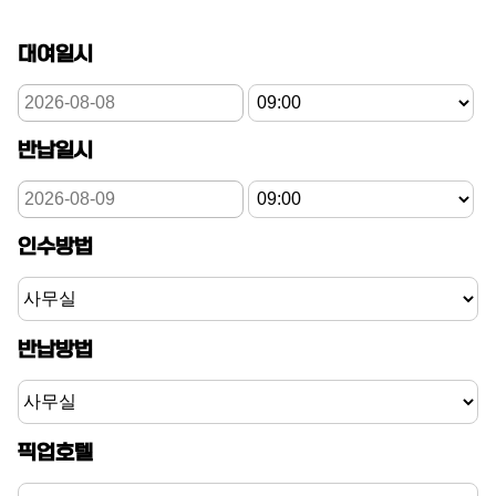
대여일시
반납일시
인수방법
반납방법
픽업호텔