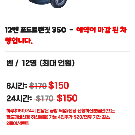
12벤 포드트랜짓 350 -
예약이 마감 된 차
량입니다.
벤
/
12명
(최대 인원)
$150
6시간:
$170
$150
24시간:
$170
하루$150/24시 반납은 공항 픽업/샌딩 신청하신분들만(또는
괌도깨비신청 하신분들)가능 4인추가 $20/연휴 기간 최소
2틀이상렌트