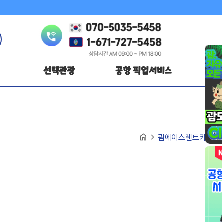
선택관광
공항 픽업서비스
navigate_next
home
괌에이스렌트카