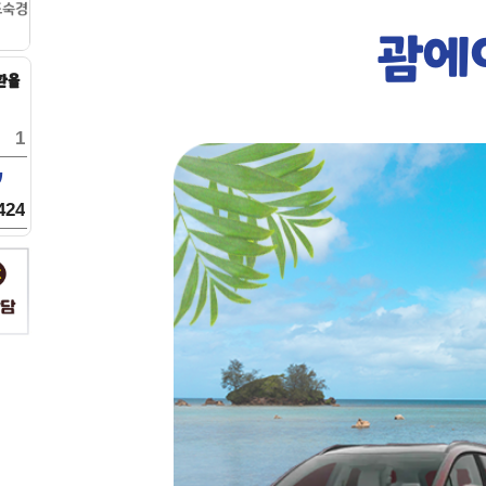
괌에
환율
W